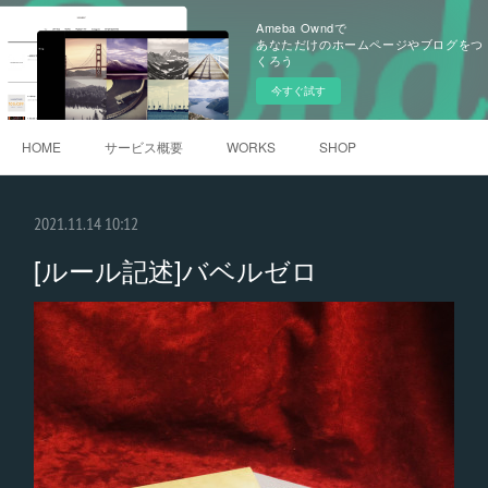
Ameba Owndで
あなただけのホームページやブログをつ
くろう
今すぐ試す
HOME
サービス概要
WORKS
SHOP
2021.11.14 10:12
[ルール記述]バベルゼロ