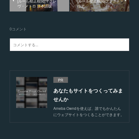
[ルール校正校閲]マグレ
[ルール校正校閲]ファクト
ヴ・メトロ 日本語版
リア
0
コメント
PR
あなたもサイトをつくってみま
せんか
Ameba Owndを使えば、誰でもかんたん
にウェブサイトをつくることができます。