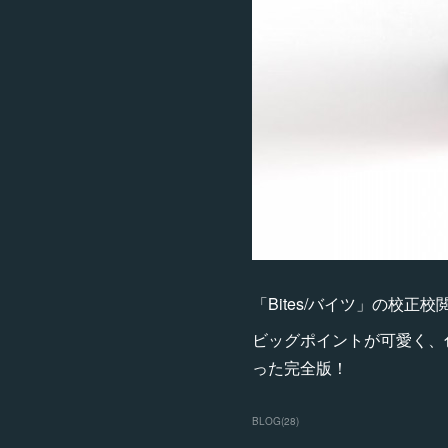
「Bites/バイツ」の校正
ビッグポイントが可愛く、
った完全版！
BLOG
(
28
)