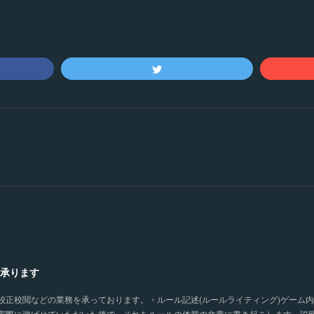
承ります
校正校閲などの業務を承っております。・ルール記述(ルールライティング)ゲーム
実際に遊ばせていただいた後で、それをルールの体裁の文章に書き起こします。説