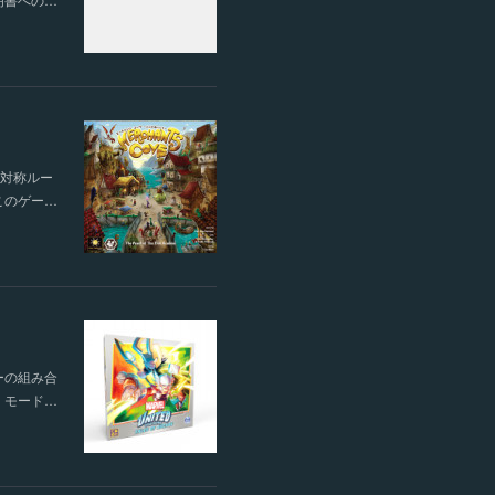
非対称ルー
このゲー…
ーの組み合
」モード…