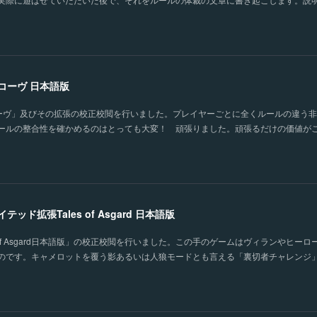
コーヴ 日本語版
チャンツコーヴ」及びその拡張の校正校閲を行いました。プレイヤーごとに全くルールの違う
ールの整合性を確かめるのはとっても大変！ 頑張りました。頑張るだけの価値が
ド拡張Tales of Asgard 日本語版
 of Asgard日本語版」の校正校閲を行いました。この手のゲームはヴィランやヒーロ
のです。キャメロットを覆う影あるいは人狼モードとも言える「裏切者チャレンジ