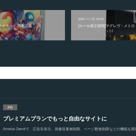
2021.11.15 10:04
ナイテッド 日本語版
[ルール校正校閲]マグレヴ・メトロ
PR
プレミアムプランでもっと自由なサイトに
Ameba Owndで、広告非表示、画像容量無制限、ページ数無制限などの機能を